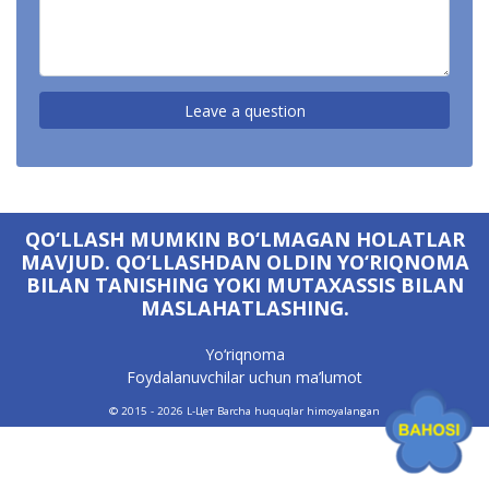
QO‘LLASH MUMKIN BO‘LMAGAN HOLATLAR
MAVJUD. QO‘LLASHDAN OLDIN YO‘RIQNOMA
BILAN TANISHING YOKI MUTAXASSIS BILAN
MASLAHATLASHING.
Yo‘riqnoma
Foydalanuvchilar uchun ma’lumot
Qayerdan sotib
© 2015 - 2026
L-Цет
Barcha huquqlar himoyalangan
olish mumkin?