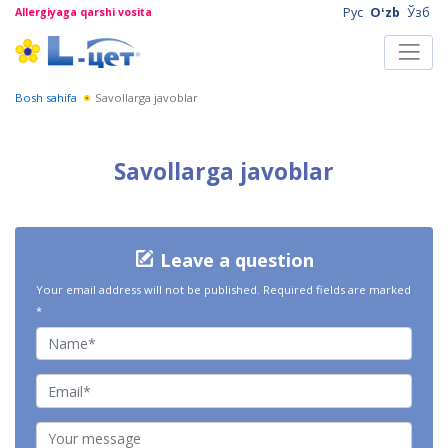
Рус
Oʻzb
Ўзб
Allergiyaga qarshi vosita
Bosh sahifa
Savollarga javoblar
Savollarga javoblar
Leave a question
Your email address will not be published.
Required fields are marked
*