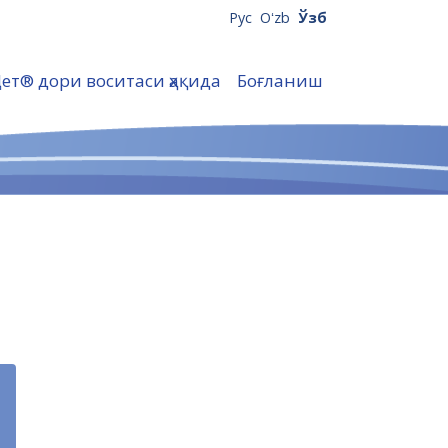
Рус
Oʻzb
Ўзб
Цет® дори воситаси ҳақида
Боғланиш