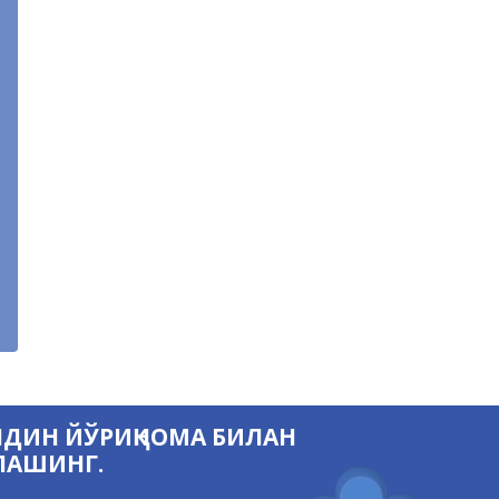
ЛДИН ЙЎРИҚНОМА БИЛАН
ЛАШИНГ.
Қаердан