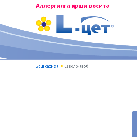
Аллергияга қарши восита
Бош сахифа
Савол жавоб