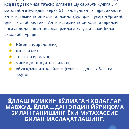
қисқа вақт давомида таъсир қилган ва шу сабабли кунига 3-4
маротаба қабул қилиш керак бўлган. Бундан ташқари, аввалги
антигистамин дори воситаларини қабул қилиш уларга ўрганиб
қолишга олиб келган. Антигистамин дори воситаларининг
янги авлоди аввалгилардан қуйидаги хусусиятлари билан
ажралиб туради:
Юқори самарадорлик;
хавфсизлик;
тез таъсир қилиш;
минимум ножўя таъсирлар;
қабул қилишнинг қулайлиги (кунига 1 дона таблетка
кифоя).
ҚЎЛЛАШ МУМКИН БЎЛМАГАН ҲОЛАТЛАР
МАВЖУД. ҚЎЛЛАШДАН ОЛДИН ЙЎРИҚНОМА
БИЛАН ТАНИШИНГ ЁКИ МУТАХАССИС
БИЛАН МАСЛАҲАТЛАШИНГ.
Қаердан сотиб