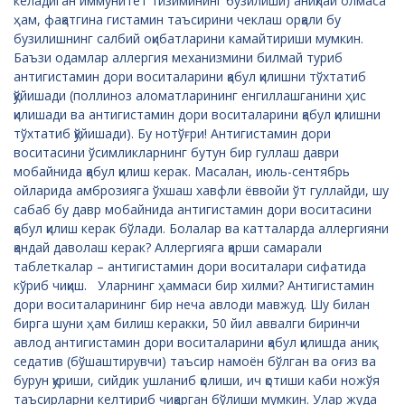
келадиган иммунитет тизимининг бузилиши) аниқлай олмаса
ҳам, фақатгина гистамин таъсирини чеклаш орқали бу
бузилишнинг салбий оқибатларини камайтириши мумкин.
Баъзи одамлар аллергия механизмини билмай туриб
антигистамин дори воситаларини қабул қилишни тўхтатиб
қўйишади (поллиноз аломатларининг енгиллашганини ҳис
қилишади ва антигистамин дори воситаларини қабул қилишни
тўхтатиб қўйишади). Бу нотўғри! Антигистамин дори
воситасини ўсимликларнинг бутун бир гуллаш даври
мобайнида қабул қилиш керак. Масалан, июль-сентябрь
ойларида амброзияга ўхшаш хавфли ёввойи ўт гуллайди, шу
сабаб бу давр мобайнида антигистамин дори воситасини
қабул қилиш керак бўлади. Болалар ва катталарда аллергияни
қандай даволаш керак? Аллергияга қарши самарали
таблеткалар – антигистамин дори воситалари сифатида
кўриб чиқиш. Уларнинг ҳаммаси бир хилми? Антигистамин
дори воситаларининг бир неча авлоди мавжуд. Шу билан
бирга шуни ҳам билиш керакки, 50 йил аввалги биринчи
авлод антигистамин дори воситаларини қабул қилишда аниқ
седатив (бўшаштирувчи) таъсир намоён бўлган ва оғиз ва
бурун қуриши, сийдик ушланиб қолиши, ич қотиши каби ножўя
таъсирларни келтириб чиқарган бўлиши мумкин. Улар жуда