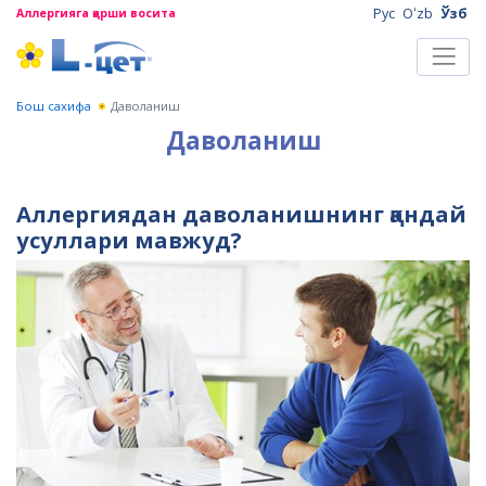
Рус
Oʻzb
Ўзб
Аллергияга қарши восита
Бош сахифа
Даволаниш
Даволаниш
Аллергиядан даволанишнинг қандай
усуллари мавжуд?