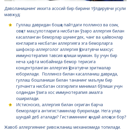
Даволанишнинг иккита асосий бир-бирини тўлдирувчи усули
мавжуд:
Гуллаш давридан бошқа пайтдаги поллиноз ва озиқ-
овқат маҳсулотларига нисбатан ўзаро аллергия билан
касалланган беморлар шунингдек, чанг ва ҳайвонлар
юнгларига нисбатан аллергияга эга беморларга
шифокор-аллерголог аллергия қўзғатувчи махсус
иммунотерапия тавсия қилиши мумкин. Бу учун бир
неча ҳафта мобайнида бемор терисига
концентрланган аллергия қўзғатувчи эритмалар
юборилади. Поллиноз билан касалланиш даврида,
гуллаш бошланиши билан тананинг маълум бир
гулчангга нисбатан сезгирлиги минимал бўлиши учун
олдиндан ўзига хос иммунотерапия амалга
оширилади.
Истисносиз, аллергия билан оғриган барча
беморларга антигистаминлар буюрилади. Нега улар
шундай деб аталади? Гистаминнинг қандай алоқаси бор?
Жавоб аллергиянинг ривожланиш механизмида топилади.