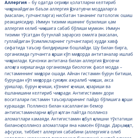
Аллергия
– бу одатда оғриқли ҳолатларни келтириб
чиқармайдиган баъзи аллергия қўзғатувчи моддаларга
(масалан, гулчангларга) нисбатан тананинг патологик ошиш
реакциясидир. Иммун тизими ишининг бузилиши ҳам
аллергия келиб чиқишига сабаб бўлиши мумкин. Иммун
тизими тўсатдан бутунлай зарарсиз омилга (масалан,
гуллайдиган ўсимликларнинг гулчанглари) худди хавф
сифатида таъсир билдиришни бошлайди. Шу билан бирга,
организмда гулчангга қарши кўп миқдорда антитаналар ишлаб
чиқарилади. Қачонки антитана билан аллергия қўзғовчи
алоқага киришганда организмда биологик фаол модда –
гистаминнинг миқдори ошади. Айнан гистамин бурун битиши,
бурундан кўп миқдорда суюқлик ажралиб чиқиши, акса
уришлар, бурун қичиши, кўзнинг қичиши, қизариши ва
ёшланишини келтириб чиқаради. Антигистамин дори
воситалари гистамин таъсирларининг пайдо бўлишига қарши
курашади. Поллиноз билан касалланган бемор
антигистаминларни қабул қилган пайтда поллиноз
аломатлари камаяди. Антигистамин қабул қилишни тўхтатиши
биланоқ поллиноз аломатлари яна намоён бўлади. Дарҳақиқат,
афсуски, тиббиёт аллергия сабабини (аллергияга олиб