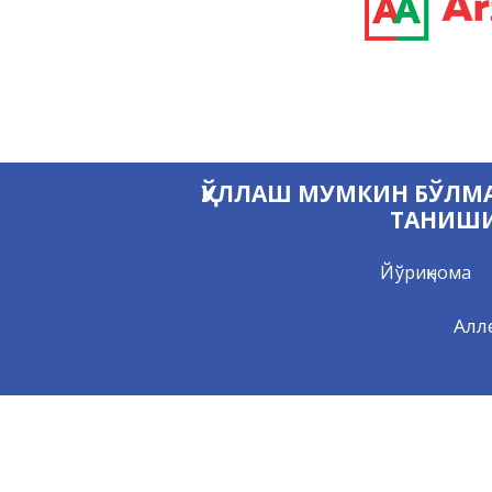
ҚЎЛЛАШ МУМКИН БЎЛМА
ТАНИШИ
Йўриқнома
Алл