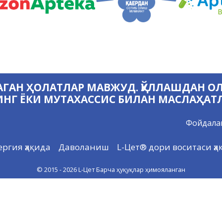
ГАН ҲОЛАТЛАР МАВЖУД. ҚЎЛЛАШДАН О
НГ ЁКИ МУТАХАССИС БИЛАН МАСЛАҲАТ
Фойдала
ергия ҳақида
Даволаниш
L-Цет® дори воситаси ҳа
© 2015 - 2026
L-Цет
Барча ҳуқуқлар ҳимояланган