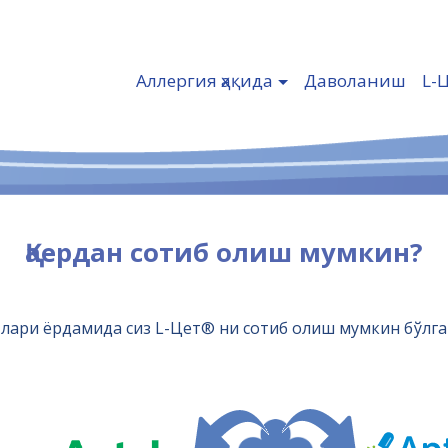
Аллергия ҳақида
Даволаниш
L-
Қаердан сотиб олиш мумкин?
атлари ёрдамида сиз L-Цет® ни сотиб олиш мумкин бўлга