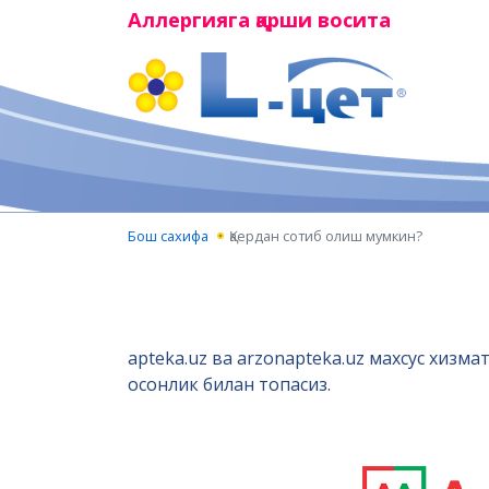
Аллергияга қарши восита
Бош сахифа
Қаердан сотиб олиш мумкин?
apteka.uz ва arzonapteka.uz махсус хизм
осонлик билан топасиз.