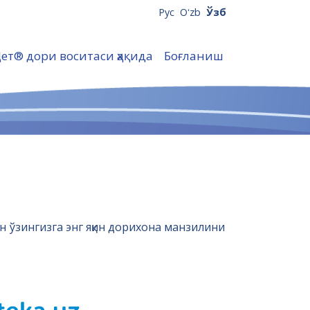
Рус
Oʻzb
Ўзб
Цет® дори воситаси ҳақида
Боғланиш
н ўзингизга энг яқин дорихона манзилини