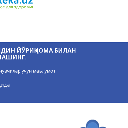
ЛДИН ЙЎРИҚНОМА БИЛАН
ЛАШИНГ.
нувчилар учун маълумот
қида
Қаердан