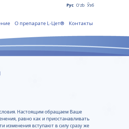
Рус
Oʻzb
Ўзб
ение
О препарате L-Цет®
Контакты
й
 условия. Настоящим обращаем Ваше
менения, равно как и приостанавливать
ти изменения вступают в силу сразу же