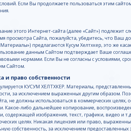
словий. Если Вы продолжаете пользоваться этим сайто
ния.
вание этого Интернет-сайта (далее «Сайт») подлежит с
 просмотра Сайта, пожалуйста, убедитесь, что Ваш до
«Материалы») предлагаются Кусум Хелтхкер, это же каса
 пользование данным Сайтом подтверждает Ваше соглаше
вовыми нормами. Если Вы не согласны с условиями, с
им Сайтом.
ка и право собственности
егулируется КУСУМ ХЕЛТХКЕР. Материалы, представлен
ости, за исключением выраженных другим образом. По
айта, не должны использоваться в коммерческих целях,
ти. Какое-либо дальнейшее копирование, воспроизведе
 содержащей изображения, текст, графики, видео и т.д
ческих целях. Никакая лицензия или право, выраженны
ьную собственность, за исключением предоставленных 