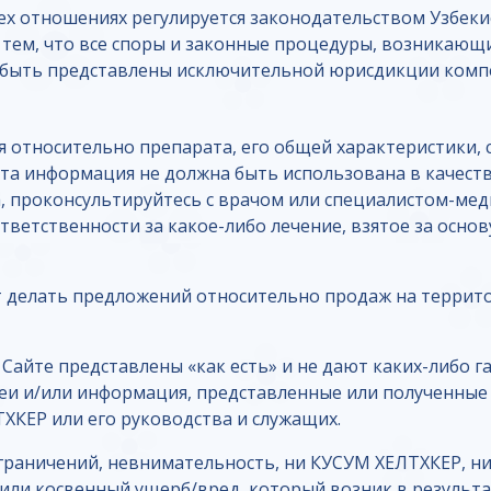
х отношениях регулируется законодательством Узбеки
с тем, что все споры и законные процедуры, возникаю
 быть представлены исключительной юрисдикции компе
относительно препарата, его общей характеристики, с
 Эта информация не должна быть использована в качес
а, проконсультируйтесь с врачом или специалистом-ме
тветственности за какое-либо лечение, взятое за осно
ет делать предложений относительно продаж на террито
Сайте представлены «как есть» и не дают каких-либо 
еи и/или информация, представленные или полученные б
КЕР или его руководства и служащих.
 ограничений, невнимательность, ни КУСУМ ХЕЛТХКЕР, ни
или косвенный ущерб/вред, который возник в результа