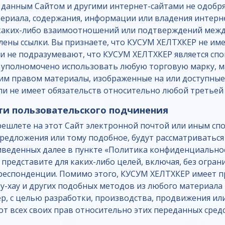
 данным Сайтом и другими интернет-сайтами не одобря
ериала, содержания, информации или владения интерн
т каких-либо взаимоотношений или подтверждений меж
лены ссылки. Вы признаете, что КУСУМ ХЕЛТХКЕР не име
и не подразумевают, что КУСУМ ХЕЛТХКЕР является спон
 уполномочено использовать любую торговую марку, ма
м правом материалы, изображенные на или доступные 
или не имеет обязательств относительно любой третье
ти пользовательского подчинения
ешлете на этот Сайт электронной почтой или иным спо
редложения или тому подобное, будут рассматриватьс
иведенных далее в пункте «Политика конфиденциально
 представите для каких-либо целей, включая, без огран
респонденции. Помимо этого, КУСУМ ХЕЛТХКЕР имеет п
у-хау и других подобных методов из любого материала 
мер, с целью разработки, производства, продвижения и
от всех своих прав относительно этих переданных средс